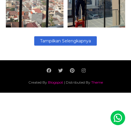
September 23, 2025
Agustus 11, 2025
Tampilkan Selengkapnya
Created By
Blogspot
| Distributed By
Theme