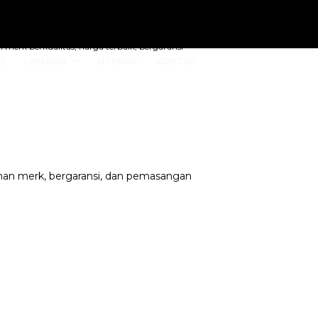
merk berkualitas, harga terbaik, bergaransi
E
LAYANAN
SITEMAP
KONTAK
ihan merk, bergaransi, dan pemasangan