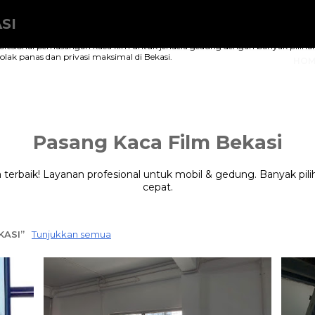
SI
ofesional pemasangan kaca film untuk jendela gedung dengan banyak pilihan 
ak panas dan privasi maksimal di Bekasi.
HOM
Pasang Kaca Film Bekasi
 terbaik! Layanan profesional untuk mobil & gedung. Banyak pil
cepat.
KASI
Tunjukkan semua