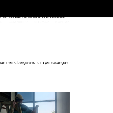
merk berkualitas, harga terbaik, bergaransi
E
LAYANAN
SITEMAP
KONTAK
ihan merk, bergaransi, dan pemasangan