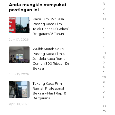
B
Anda mungkin menyukai
e
postingan ini
k
as
Kaca Film UV : Jasa
i
Pasang Kaca Film
k
Tolak Panas Di Bekasi
a
Bergaransi 5 Tahun
c
July 01, 2026
a
fil
Wuihh Murah Sekali
m
Pasang Kaca Film 4
Ri
Jendela kaca Rumah
b
Cuman 300 Ribuan Di
e
Bekasi
n
June 15, 2026
to
la
Tukang Kaca Film
k
Rumah Profesional
p
Bekasi – Hasil Rapi &
a
Bergaransi
n
April 18, 2026
as
m