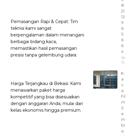
8
21
13
Pemasangan Rapi & Cepat: Tim
9
teknisi kami sangat
6
5
berpengalaman dalam menangani
6
berbagai bidang kaca,
6
memastikan hasil pemasangan
4
presisi tanpa gelembung udara.
Septem
13, 2025
K
a
Harga Terjangkau di Bekasi: Kami
c
menawarkan paket harga
a
Fil
kompetitif yang bisa disesuaikan
m
dengan anggaran Anda, mulai dari
S
kelas ekonomis hingga premium.
e
m
br
a