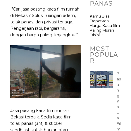
PANAS
"Cari jasa pasang kaca film rumah
di Bekasi? Solusi ruangan adem,
Kamu Bisa
Dapatkan
tolak panas, dan privasi terjaga.
Harga Kaca film
Pengerjaan rapi, bergaransi,
Paling Murah
dengan harga paling terjangkau!"
Disini..!!
MOST
POPULA
R
P
as
a
n
g
K
a
Jasa pasang kaca film rumah
c
Bekasi terbaik. Sedia kaca film
a
tolak panas (3M) & sticker
Fil
m
sandblast untuk hunian atau