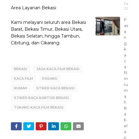
Desemb
Area Layanan Bekasi:
02, 202
P
Kami melayani seluruh area Bekasi
as
Barat, Bekasi Timur, Bekasi Utara,
a
Bekasi Selatan, hingga Tambun,
n
Cibitung, dan Cikarang.
g
k
a
c
a
BEKASI
JASA KACA FILM BEKASI
fil
m
KACA FILM
PASANG
ru
RUMAH
STIKER KACA BEKASI
m
a
STIKER KACA KANTOR BEKASI
h
TUKANG KACA FILM BEKASI
B
a
b
el
a
n