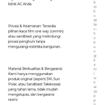
b
listrik AC Anda.
er
k
u
ali
ta
Privasi & Keamanan: Tersedia
s -
pilihan kaca film one way (cermin)
h
atau sandblast yang melindungi
u
privasi penghuni tanpa
b
mengurangi estetika bangunan.
u
n
gi
k
a
Material Berkualitas & Bergaransi:
m
i
Kami hanya menggunakan
w
produk original (seperti 3M, Sun
h
Polar, atau Sandblast Takikossai)
at
yang tahan lama, tidak mudah
sa
mengelupas, dan bergaransi
p
resmi.
p:
0