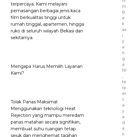
fil
terpercaya. Kami melayani
m
pemasangan berbagai jenis kaca
B
film berkualitas tinggi untuk
e
k
rumah tinggal, apartemen, hingga
as
ruko di seluruh wilayah Bekasi dan
i
sekitarnya.
y
a
n
g
a
Mengapa Harus Memilih Layanan
hli
Kami?
,
te
rp
er
c
Tolak Panas Maksimal:
a
Menggunakan teknologi Heat
y
Rejection yang mampu meredam
a
panas matahari secara signifikan,
d
a
membuat suhu ruangan tetap
n
sejuk dan menghemat tagihan