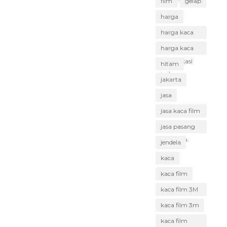
film
gelap
harga
harga kaca
film Bekasi
harga kaca
film Bekasi
hitam
terbaru
jakarta
jasa
jasa kaca film
Bekasi
jasa pasang
kaca film.
jendela
kaca
kaca film
kaca film 3M
Bekasi
kaca film 3m
kaca film