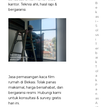
B
kantor. Teknisi ahli, hasil rapi &
e
bergaransi.
k
as
i –
S
ol
us
i
T
er
b
ai
k
T
ol
a
Jasa pemasangan kaca film
k
rumah di Bekasi. Tolak panas
P
maksimal, harga bersahabat, dan
a
bergaransi resmi. Hubungi kami
n
untuk konsultasi & survey gratis
as
A
hari ini.