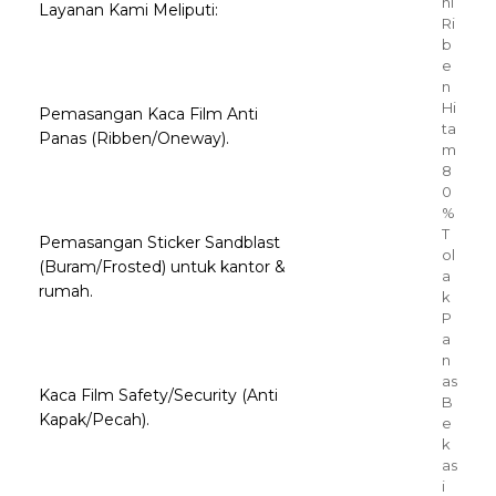
ni
Layanan Kami Meliputi:
Ri
b
e
n
Hi
Pemasangan Kaca Film Anti
ta
Panas (Ribben/Oneway).
m
8
0
%
T
Pemasangan Sticker Sandblast
ol
(Buram/Frosted) untuk kantor &
a
rumah.
k
P
a
n
as
Kaca Film Safety/Security (Anti
B
Kapak/Pecah).
e
k
as
i