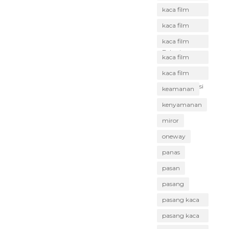
Babelan
kaca film
Bekasi
kaca film
gedung
kaca film
Bekasi
mobil Bekasi
kaca film
rumah Bekasi
kaca film
terbaik Bekasi
keamanan
kenyamanan
miror
oneway
panas
pasan
pasang
pasang kaca
film Bekasi
pasang kaca
film murah