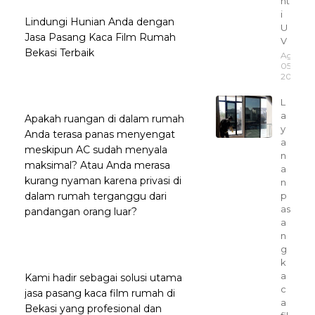
nt
i
Lindungi Hunian Anda dengan
U
Jasa Pasang Kaca Film Rumah
V
Bekasi Terbaik
Agustus
05,
2025
L
a
Apakah ruangan di dalam rumah
y
Anda terasa panas menyengat
a
meskipun AC sudah menyala
n
maksimal? Atau Anda merasa
a
kurang nyaman karena privasi di
n
dalam rumah terganggu dari
p
as
pandangan orang luar?
a
n
g
k
a
Kami hadir sebagai solusi utama
c
jasa pasang kaca film rumah di
a
Bekasi yang profesional dan