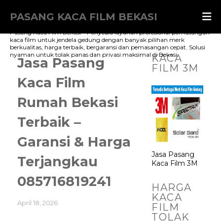
PASANG KACA FILM BEKASI
Pasang Kaca Film Bekasi – Penyedia layanan profesional pemasangan
kaca film untuk jendela gedung dengan banyak pilihan merk
berkualitas, harga terbaik, bergaransi dan pemasangan cepat. Solusi
nyaman untuk tolak panas dan privasi maksimal di Bekasi.
KACA
Jasa Pasang
FILM 3M
Kaca Film
Rumah Bekasi
Terbaik –
Garansi & Harga
Jasa Pasang
Terjangkau
Kaca Film 3M
085716819241
HARGA
KACA
April 18, 2026
FILM
TOLAK