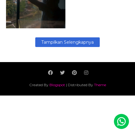
April 18, 2026
Tampilkan Selengkapnya
Created By
Blogspot
| Distributed By
Theme