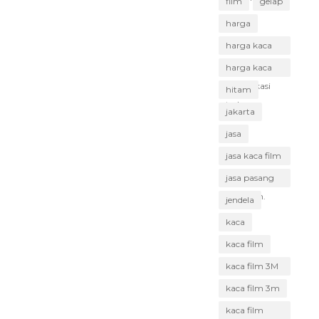
film
gelap
harga
harga kaca
film Bekasi
harga kaca
film Bekasi
hitam
terbaru
jakarta
jasa
jasa kaca film
Bekasi
jasa pasang
kaca film.
jendela
kaca
kaca film
kaca film 3M
Bekasi
kaca film 3m
kaca film