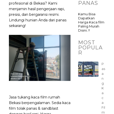
PANAS
profesional di Bekasi? Kami
menjamin hasil pengerjaan rapi,
Kamu Bisa
presisi, dan bergaransi resmi.
Dapatkan
Lindungi hunian Anda dari panas
Harga Kaca film
sekarang!
Paling Murah
Disini..!!
MOST
POPULA
R
P
as
a
n
g
K
a
Jasa tukang kaca film rumah
c
a
Bekasi berpengalaman. Sedia kaca
Fil
film tolak panas & sandblast
m