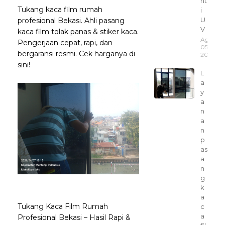
nt
Tukang kaca film rumah
i
U
profesional Bekasi. Ahli pasang
V
kaca film tolak panas & stiker kaca.
Agustus
Pengerjaan cepat, rapi, dan
05,
bergaransi resmi. Cek harganya di
2025
sini!
L
a
y
a
n
a
n
p
as
a
n
g
k
a
Tukang Kaca Film Rumah
c
a
Profesional Bekasi – Hasil Rapi &