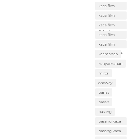
Babelan
kaca film
Bekasi
kaca film
gedung
kaca film
Bekasi
mobil Bekasi
kaca film
rumah Bekasi
kaca film
terbaik Bekasi
keamanan
kenyamanan
miror
oneway
panas
pasan
pasang
pasang kaca
film Bekasi
pasang kaca
film murah