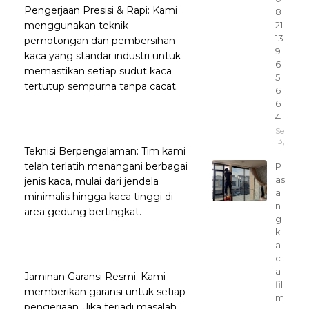
Pengerjaan Presisi & Rapi: Kami
8
menggunakan teknik
21
13
pemotongan dan pembersihan
9
kaca yang standar industri untuk
6
memastikan setiap sudut kaca
5
tertutup sempurna tanpa cacat.
6
6
4
Septem
13, 2025
Teknisi Berpengalaman: Tim kami
telah terlatih menangani berbagai
P
as
jenis kaca, mulai dari jendela
a
minimalis hingga kaca tinggi di
n
area gedung bertingkat.
g
k
a
c
a
Jaminan Garansi Resmi: Kami
fil
memberikan garansi untuk setiap
m
pengerjaan. Jika terjadi masalah