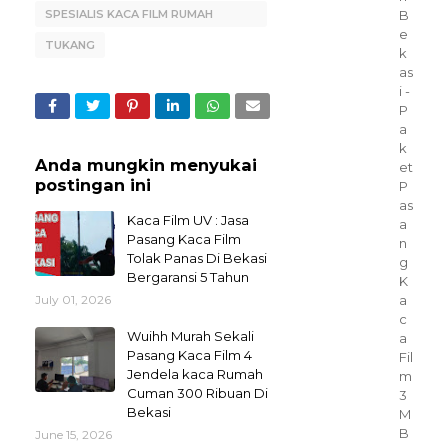
SPESIALIS KACA FILM RUMAH
B
e
BEKASI
TUKANG
k
as
i -
P
a
k
Anda mungkin menyukai
et
postingan ini
P
as
Kaca Film UV : Jasa
a
Pasang Kaca Film
n
Tolak Panas Di Bekasi
g
Bergaransi 5 Tahun
K
a
July 01, 2026
c
Wuihh Murah Sekali
a
Pasang Kaca Film 4
Fil
Jendela kaca Rumah
m
Cuman 300 Ribuan Di
3
Bekasi
M
B
June 15, 2026