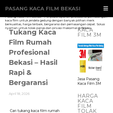
PASANG KACA FILM BEKASI
Pasang Kaca Film Bekasi – Penyedia layanan profesional pemasangan
kaca film untuk jendela gedung dengan banyak pilihan merk
berkualitas, harga terbaik, bergaransi dan pemasangan cepat. Solusi
nyaman untuk tolak panas dan privasi maksimal di Bekasi.
KACA
Tukang Kaca
FILM 3M
Film Rumah
Profesional
Bekasi – Hasil
Rapi &
Jasa Pasang
Bergaransi
Kaca Film 3M
April 18, 2026
HARGA
KACA
FILM
TOLAK
Cari tukang kaca film rumah