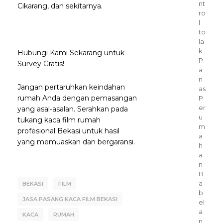
nt
Cikarang, dan sekitarnya.
ro
l
to
la
k
Hubungi Kami Sekarang untuk
P
Survey Gratis!
a
n
Jangan pertaruhkan keindahan
as
rumah Anda dengan pemasangan
P
er
yang asal-asalan. Serahkan pada
u
tukang kaca film rumah
m
profesional Bekasi untuk hasil
a
yang memuaskan dan bergaransi.
h
a
n
B
a
BEKASI
FILM
b
JASA PASANG KACA FILM BEKASI
el
a
KACA
RUMAH
n