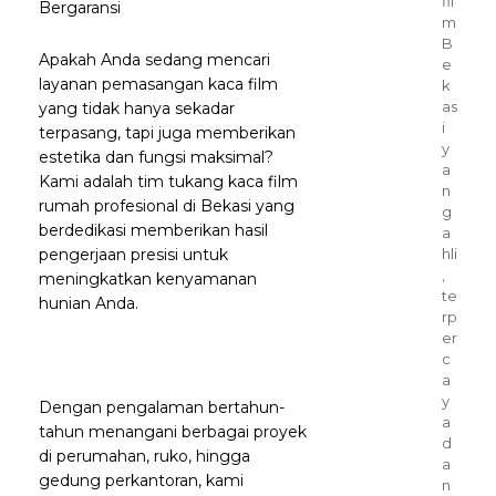
fil
Bergaransi
m
B
Apakah Anda sedang mencari
e
layanan pemasangan kaca film
k
as
yang tidak hanya sekadar
i
terpasang, tapi juga memberikan
y
estetika dan fungsi maksimal?
a
Kami adalah tim tukang kaca film
n
rumah profesional di Bekasi yang
g
berdedikasi memberikan hasil
a
pengerjaan presisi untuk
hli
,
meningkatkan kenyamanan
te
hunian Anda.
rp
er
c
a
y
Dengan pengalaman bertahun-
a
tahun menangani berbagai proyek
d
di perumahan, ruko, hingga
a
gedung perkantoran, kami
n