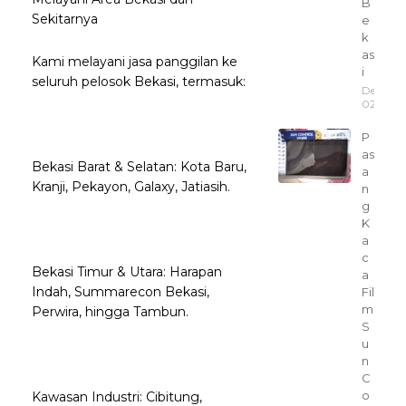
B
Sekitarnya
e
k
as
Kami melayani jasa panggilan ke
i
seluruh pelosok Bekasi, termasuk:
Desemb
02, 202
P
as
Bekasi Barat & Selatan: Kota Baru,
a
Kranji, Pekayon, Galaxy, Jatiasih.
n
g
K
a
c
Bekasi Timur & Utara: Harapan
a
Indah, Summarecon Bekasi,
Fil
m
Perwira, hingga Tambun.
S
u
n
C
o
Kawasan Industri: Cibitung,