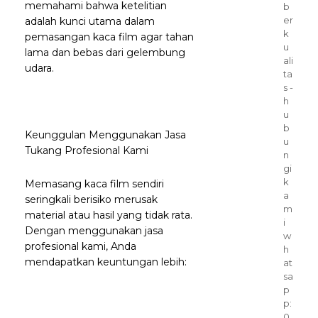
memahami bahwa ketelitian
b
er
adalah kunci utama dalam
k
pemasangan kaca film agar tahan
u
lama dan bebas dari gelembung
ali
udara.
ta
s -
h
u
b
Keunggulan Menggunakan Jasa
u
Tukang Profesional Kami
n
gi
k
Memasang kaca film sendiri
a
seringkali berisiko merusak
m
material atau hasil yang tidak rata.
i
Dengan menggunakan jasa
w
profesional kami, Anda
h
mendapatkan keuntungan lebih:
at
sa
p
p:
0