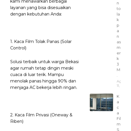
kami menawarkan berbagai
n
layanan yang bisa disesuaikan
to
dengan kebutuhan Anda:
la
k
p
a
n
1. Kaca Film Tolak Panas (Solar
as
m
Control)
er
k
Solusi terbaik untuk warga Bekasi
3
agar rumah tetap dingin meski
M
cuaca di luar terik. Mampu
.
menolak panas hingga 90% dan
Agustus
11, 2025
menjaga AC bekerja lebih ringan.
K
a
c
a
2. Kaca Film Privasi (Oneway &
Fil
Riben)
m
S