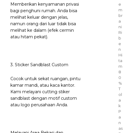
Memberikan kenyamanan privasi
e
m
bagi penghuni rumah. Anda bisa
br
melihat keluar dengan jelas,
a
namun orang dari luar tidak bisa
ni
melihat ke dalam (efek cermin
Ri
atau hitam pekat).
b
e
n
Hi
ta
3. Sticker Sandblast Custom
m
8
0
Cocok untuk sekat ruangan, pintu
%
kamar mandi, atau kaca kantor.
T
Kami melayani cutting stiker
ol
sandblast dengan motif custom
a
atau logo perusahaan Anda.
k
P
a
n
as
Melayani Area Bekasi dan