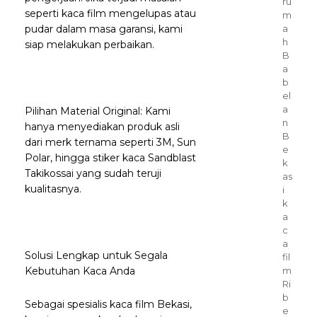
ru
seperti kaca film mengelupas atau
m
pudar dalam masa garansi, kami
a
h
siap melakukan perbaikan.
B
a
b
el
a
Pilihan Material Original: Kami
n
hanya menyediakan produk asli
B
dari merk ternama seperti 3M, Sun
e
Polar, hingga stiker kaca Sandblast
k
Takikossai yang sudah teruji
as
kualitasnya.
i
k
a
c
a
Solusi Lengkap untuk Segala
fil
Kebutuhan Kaca Anda
m
Ri
b
Sebagai spesialis kaca film Bekasi,
e