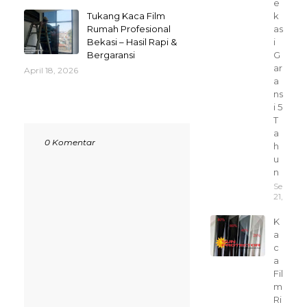
e
k
Tukang Kaca Film
as
Rumah Profesional
i
Bekasi – Hasil Rapi &
G
Bergaransi
ar
April 18, 2026
a
ns
i 5
T
a
0 Komentar
h
u
n
Septem
21, 2025
K
a
c
a
Fil
m
Ri