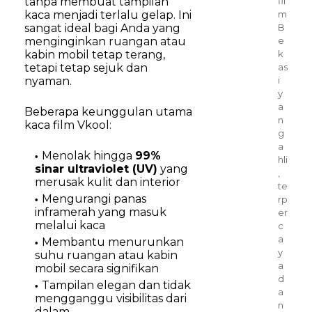
fil
tanpa membuat tampilan
m
kaca menjadi terlalu gelap. Ini
B
sangat ideal bagi Anda yang
e
menginginkan ruangan atau
k
kabin mobil tetap terang,
as
tetapi tetap sejuk dan
i
nyaman.
y
a
Beberapa keunggulan utama
n
kaca film Vkool:
g
a
Menolak hingga
99%
hli
sinar ultraviolet (UV)
yang
,
merusak kulit dan interior
te
Mengurangi panas
rp
inframerah yang masuk
er
melalui kaca
c
a
Membantu menurunkan
y
suhu ruangan atau kabin
a
mobil secara signifikan
d
Tampilan elegan dan tidak
a
mengganggu visibilitas dari
n
dalam