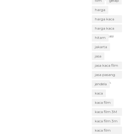
film
gelap
harga
harga kaca
film Bekasi
harga kaca
film Bekasi
hitam
terbaru
jakarta
jasa
jasa kaca film
Bekasi
jasa pasang
kaca film.
jendela
kaca
kaca film
kaca film 3M
Bekasi
kaca film 3m
kaca film