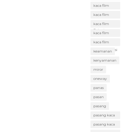
Babelan
kaca film
Bekasi
kaca film
gedung
kaca film
Bekasi
mobil Bekasi
kaca film
rumah Bekasi
kaca film
terbaik Bekasi
keamanan
kenyamanan
miror
oneway
panas
pasan
pasang
pasang kaca
film Bekasi
pasang kaca
film murah