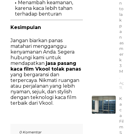
Menambah keamanan,
n
karena kaca lebih tahan
to
terhadap benturan
la
k
p
Kesimpulan
a
n
Jangan biarkan panas
as
matahari mengganggu
m
kenyamanan Anda. Segera
er
hubungi kami untuk
k
mendapatkan
jasa pasang
3
kaca film Vkool tolak panas
M
yang bergaransi dan
.
terpercaya. Nikmati ruangan
Agustus
atau perjalanan yang lebih
11, 2025
nyaman, sejuk, dan stylish
dengan teknologi kaca film
K
terbaik dari Vkool.
a
c
a
Fil
m
0 Komentar
S