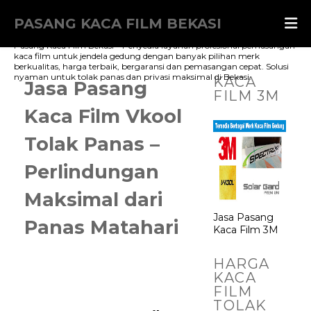
PASANG KACA FILM BEKASI
Pasang Kaca Film Bekasi – Penyedia layanan profesional pemasangan
kaca film untuk jendela gedung dengan banyak pilihan merk
berkualitas, harga terbaik, bergaransi dan pemasangan cepat. Solusi
nyaman untuk tolak panas dan privasi maksimal di Bekasi.
KACA
Jasa Pasang
FILM 3M
Kaca Film Vkool
Tolak Panas –
Perlindungan
Maksimal dari
Jasa Pasang
Panas Matahari
Kaca Film 3M
HARGA
KACA
FILM
TOLAK