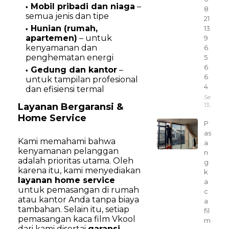
Mobil pribadi dan niaga
–
8
semua jenis dan tipe
21
Hunian (rumah,
13
apartemen)
– untuk
9
kenyamanan dan
6
penghematan energi
5
6
Gedung dan kantor
–
6
untuk tampilan profesional
4
dan efisiensi termal
Septem
13, 2025
Layanan Bergaransi &
Home Service
P
as
Kami memahami bahwa
a
kenyamanan pelanggan
n
adalah prioritas utama. Oleh
g
karena itu, kami menyediakan
k
layanan home service
a
untuk pemasangan di rumah
c
atau kantor Anda tanpa biaya
a
tambahan. Selain itu, setiap
fil
pemasangan kaca film Vkool
m
dari kami disertai
garansi