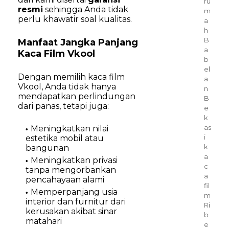
ru
resmi
sehingga Anda tidak
m
perlu khawatir soal kualitas.
a
h
B
Manfaat Jangka Panjang
a
Kaca Film Vkool
b
el
Dengan memilih kaca film
a
Vkool, Anda tidak hanya
n
mendapatkan perlindungan
B
dari panas, tetapi juga:
e
k
as
Meningkatkan nilai
i
estetika mobil atau
k
bangunan
a
Meningkatkan privasi
c
tanpa mengorbankan
a
pencahayaan alami
fil
Memperpanjang usia
m
interior dan furnitur dari
Ri
kerusakan akibat sinar
b
matahari
e