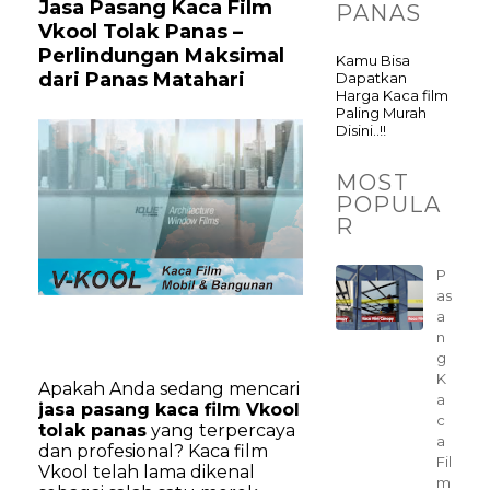
Jasa Pasang Kaca Film
PANAS
Vkool Tolak Panas –
Perlindungan Maksimal
Kamu Bisa
dari Panas Matahari
Dapatkan
Harga Kaca film
Paling Murah
Disini..!!
MOST
POPULA
R
P
as
a
n
g
K
Apakah Anda sedang mencari
a
jasa pasang kaca film Vkool
c
tolak panas
yang terpercaya
a
dan profesional? Kaca film
Fil
Vkool telah lama dikenal
m