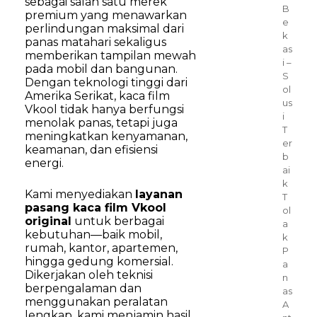
sebagai salah satu merek
B
premium yang menawarkan
e
perlindungan maksimal dari
k
panas matahari sekaligus
as
memberikan tampilan mewah
i –
pada mobil dan bangunan.
S
Dengan teknologi tinggi dari
ol
Amerika Serikat, kaca film
us
Vkool tidak hanya berfungsi
i
menolak panas, tetapi juga
T
meningkatkan kenyamanan,
er
keamanan, dan efisiensi
b
energi.
ai
k
Kami menyediakan
layanan
T
pasang kaca film Vkool
ol
original
untuk berbagai
a
kebutuhan—baik mobil,
k
rumah, kantor, apartemen,
P
hingga gedung komersial.
a
Dikerjakan oleh teknisi
n
berpengalaman dan
as
menggunakan peralatan
A
lengkap, kami menjamin hasil