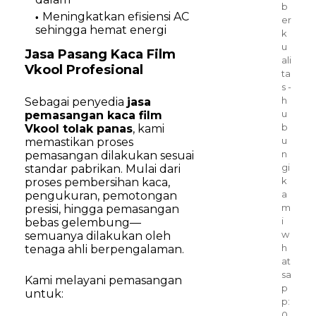
b
Meningkatkan efisiensi AC
er
sehingga hemat energi
k
u
Jasa Pasang Kaca Film
ali
Vkool Profesional
ta
s -
h
Sebagai penyedia
jasa
u
pemasangan kaca film
b
Vkool tolak panas
, kami
u
memastikan proses
n
pemasangan dilakukan sesuai
gi
standar pabrikan. Mulai dari
k
proses pembersihan kaca,
a
pengukuran, pemotongan
m
presisi, hingga pemasangan
i
bebas gelembung—
w
semuanya dilakukan oleh
h
tenaga ahli berpengalaman.
at
sa
Kami melayani pemasangan
p
untuk:
p:
0