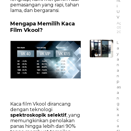
nt
pemasangan yang rapi, tahan
i
lama, dan bergaransi.
U
V
Mengapa Memilih Kaca
Agustus
05,
Film Vkool?
2025
L
a
y
a
n
a
n
p
as
a
n
g
Kaca film Vkool dirancang
k
dengan teknologi
a
spektroskopik selektif
, yang
c
memungkinkan penolakan
a
panas hingga lebih dari 90%